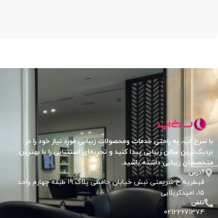
با سرخ اپ، به راحتی خدمات ومحصولات زیبایی مورد نیاز خود را در
نزدیک‌ترین سالن زیبایی پیدا کنید و تجربه‌ای استثنایی را با بهترین
متخصصان زیبایی داشته باشید.
آدرس:
قیطریه خ شریعتی نبش خیابان حافظی پلاک ۱۹ طبقه چهارم واحد
۱۵، امیدکربلابی
تلفن:
02122671374