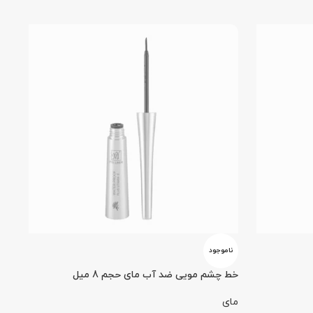
ناموجود
نا
خط چشم مویی ضد آب مای حجم 8 میل
رژ گون
مای
کال