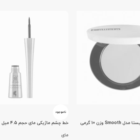
ناموجود
Smo وزن 10 گرمی
خط چشم ماژیکی مای حجم 4.5 میل
مای