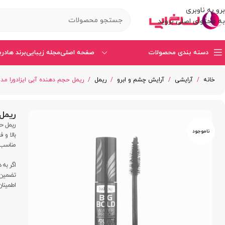
برو به ناوبری
به محتوای اصلی بروید
دسته بندی محصولات
صفحه اصلی
مجله زیبایی
برند ها
درب
خانه
/
آرایشی
/
آرایش چشم و ابرو
/
ریمل
/
ریمل حجم دهنده آبی ایزادورا مدل Big Bold ضد 
ریمل ح
ناموجود
بالا و
مناسب
اگر به دنبال ری
تضمین‌ک
اطمینان