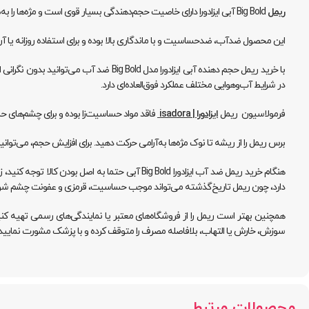
ریمل
Big Bold آبی ایزادورا دارای خاصیت حجم‌دهندگی بسیار قوی است و مژه‌ها را به‌طور قابل‌توجهی پرپشت‌تر نشان می‌دهد.
این محصول ضدآب، ضدحساسیت و با ماندگاری بالا بوده و برای استفاده روزانه 
با خرید ریمل حجم دهنده آبی ایزادورا م
در شرایط آب‌وهوایی مختلف عملکرد فوق‌العاده‌ای دارد.
فرمولاسیون ریمل
ایزادورا | isadora
فاقد مواد حساسیت‌زا بوده و برای چشم‌های
برس ریمل را از ریشه تا نوک مژه‌ها به‌آرامی حرکت دهید. برای افزایش حجم، می‌توانی
هنگام خرید ریمل ضد آب ایزادورا Big Bold آبی ح
دارد، چون ریمل تاریخ‌گذشته می‌تواند موجب حساسیت، قرمزی و عفونت چشم شو
همچنین بهتر است ریمل را از فروشگاه‌های معتبر یا نمایندگی‌های رسمی تهیه 
سوزش، خارش یا التهاب، بلافاصله مصرف را متوقف کرده و با پزشک مشورت نمایید.
محصولات مرتبط