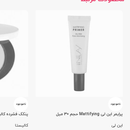
ناموجود
ناموجود
پرایمر این لی Mattifying حجم 30 میل
پنکک فشرده کالیستا مدل oth
این لی
کالیستا