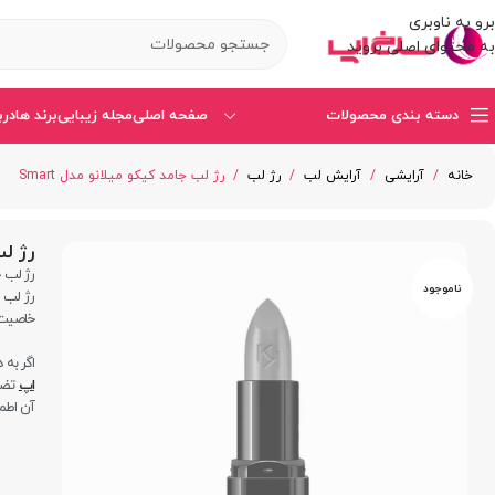
برو به ناوبری
به محتوای اصلی بروید
دسته بندی محصولات
صفحه اصلی
مجله زیبایی
برند ها
درب
خانه
/
آرایشی
/
آرایش لب
/
رژ لب
/
رژ لب جامد کیکو میلانو مدل Smart
رژ لب
رژ لب ج
ناموجود
رژ لب ب
خاصیت 
اگر به 
اپ
تضمی
آن اطمی