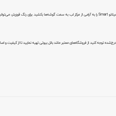
ابتدا لب‌ها را تمیز و در صورت نیاز از بالم لب استفاده کنید. سپس رژ لب کیکو میلانو Smart را به آرامی از مرکز لب ب