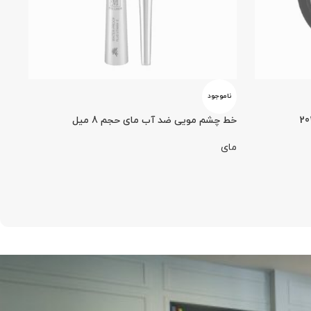
ناموجود
نا
خط چشم مویی ضد آب مای حجم 8 میل
حجم 9
مای
کال