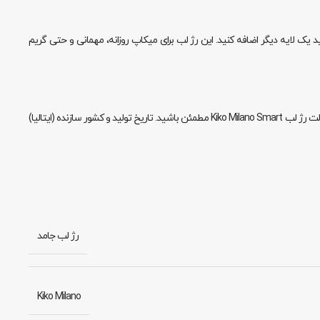
ه سمت گوشه‌ها بکشید. برای رنگ قوی‌تر، می‌توانید یک لایه دیگر اضافه کنید. این رژ لب برای میکاپ روزانه، مهمانی و حتی گریم
، به اصل بودن محصول، بسته‌بندی سالم و مشخصات درج‌شده توجه کنید. از فروشگاه‌های معتبر مانند بانل بیوتی تهیه نمایید تا از کیفیت و اصالت رژ لب Kiko Milano Smart مطمئن باشید. تاریخ تولید و کشور سازنده (ایتالیا)
رژ لب جامد
Kiko Milano